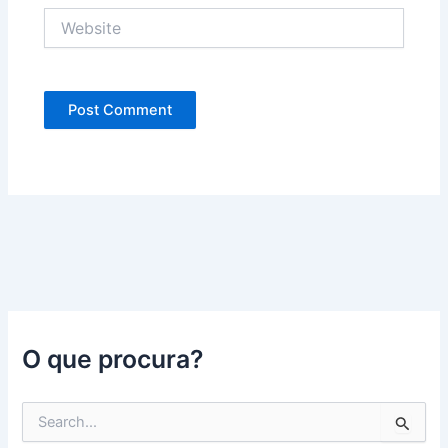
Website
O que procura?
P
e