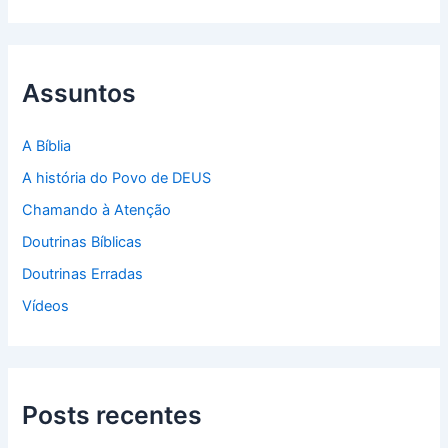
s
q
u
i
s
Assuntos
a
r
p
A Bíblia
o
A história do Povo de DEUS
r
:
Chamando à Atenção
Doutrinas Bíblicas
Doutrinas Erradas
Vídeos
Posts recentes