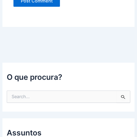
O que procura?
P
e
s
q
u
i
s
Assuntos
a