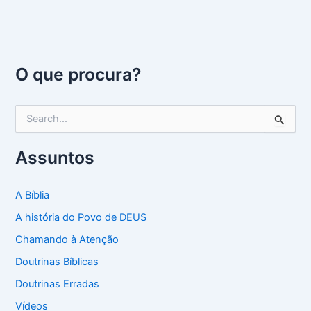
O que procura?
P
e
s
q
Assuntos
u
i
s
A Bíblia
a
A história do Povo de DEUS
r
p
Chamando à Atenção
o
Doutrinas Bíblicas
r
:
Doutrinas Erradas
Vídeos