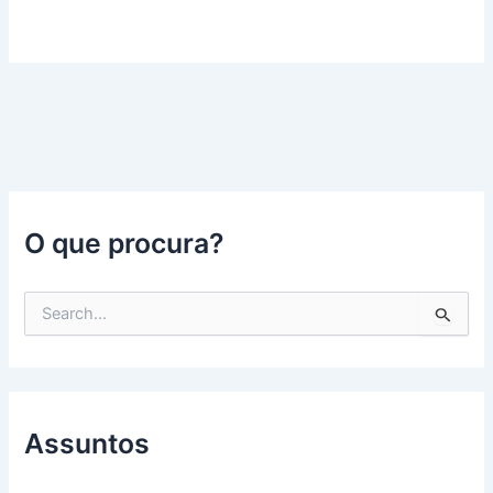
O que procura?
P
e
s
q
u
i
s
Assuntos
a
r