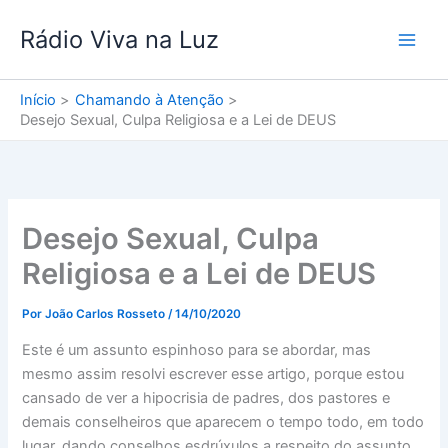
Ir
Rádio Viva na Luz
para
o
conteúdo
Início
Chamando à Atenção
Desejo Sexual, Culpa Religiosa e a Lei de DEUS
Desejo Sexual, Culpa
Religiosa e a Lei de DEUS
Por
João Carlos Rosseto
/
14/10/2020
Este é um assunto espinhoso para se abordar, mas
mesmo assim resolvi escrever esse artigo, porque estou
cansado de ver a hipocrisia de padres, dos pastores e
demais conselheiros que aparecem o tempo todo, em todo
lugar, dando conselhos esdrúxulos a respeito do assunto,