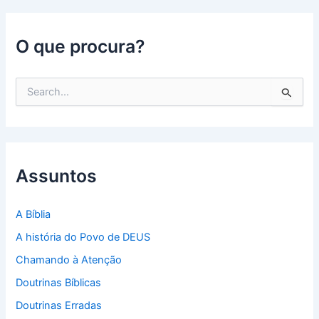
O que procura?
P
e
s
q
u
i
s
Assuntos
a
r
p
A Bíblia
o
A história do Povo de DEUS
r
:
Chamando à Atenção
Doutrinas Bíblicas
Doutrinas Erradas