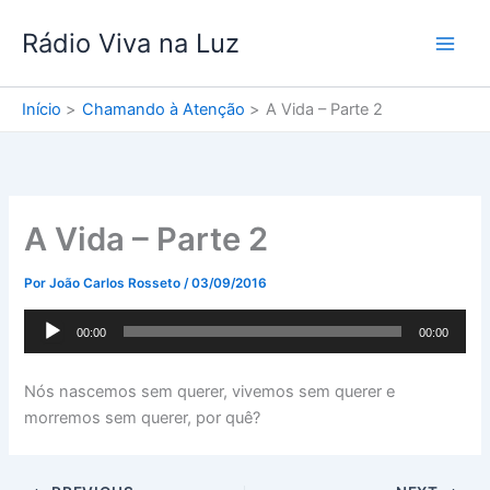
Ir
Rádio Viva na Luz
para
o
conteúdo
Início
Chamando à Atenção
A Vida – Parte 2
A Vida – Parte 2
Por
João Carlos Rosseto
/
03/09/2016
Tocador
00:00
00:00
de
áudio
Nós nascemos sem querer, vivemos sem querer e
morremos sem querer, por quê?