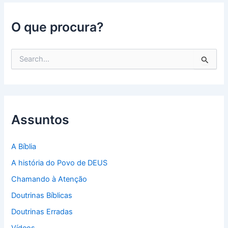
O que procura?
P
e
s
q
u
i
s
Assuntos
a
r
p
A Bíblia
o
A história do Povo de DEUS
r
:
Chamando à Atenção
Doutrinas Bíblicas
Doutrinas Erradas