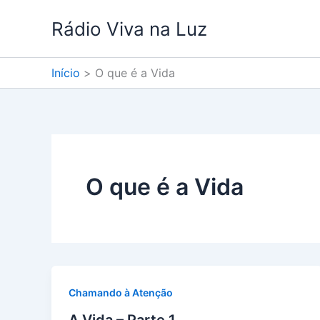
Ir
Rádio Viva na Luz
para
o
conteúdo
Início
O que é a Vida
O que é a Vida
Chamando à Atenção
A Vida – Parte 1