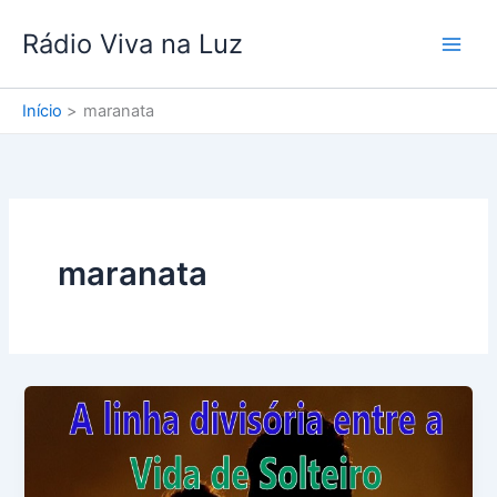
Ir
Rádio Viva na Luz
para
o
conteúdo
Início
maranata
maranata