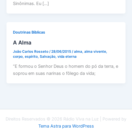
Sinônimas. Eu […]
Doutrinas Bíblicas
A Alma
João Carlos Rosseto
/
28/06/2015
/
alma
,
alma vivente
,
corpo
,
espírito
,
Salvação
,
vida eterna
“E formou o Senhor Deus o homem do pó da terra, e
soprou em suas narinas o fôlego da vida;
Direitos Reservados © 2026 Rádio Viva na Luz | Powered by
Tema Astra para WordPress