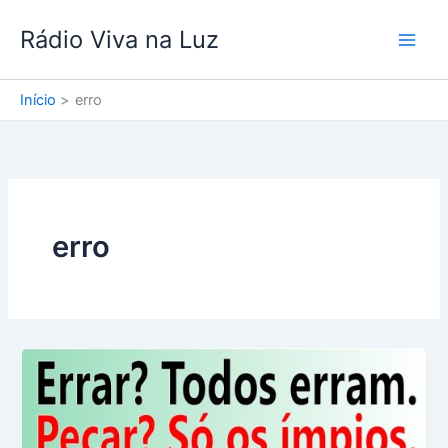
Ir
Rádio Viva na Luz
para
o
conteúdo
Início
erro
erro