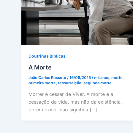
Doutrinas Bíblicas
A Morte
João Carlos Rosseto
/
16/08/2015
/
mil anos
,
morte
,
primeira morte
,
ressurreição
,
segunda morte
Morrer é cessar de Viver. A morte é a
cessação da vida, mas não da existência,
porém existir não significa […]